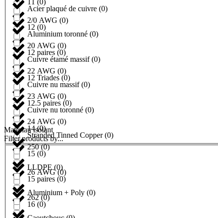
11
(
0
)
Acier plaqué de cuivre
(
0
)
2/0 AWG
(
0
)
12
(
0
)
Aluminium toronné
(
0
)
20 AWG
(
0
)
12 paires
(
0
)
Cuivre étamé massif
(
0
)
22 AWG
(
0
)
12 Triades
(
0
)
Cuivre nu massif
(
0
)
23 AWG
(
0
)
12.5 paires
(
0
)
Cuivre nu toronné
(
0
)
24 AWG
(
0
)
14
(
0
)
Matériau isolant
Stranded Tinned Copper
(
0
)
Filter products by...
250
(
0
)
15
(
0
)
LLDPE
(
0
)
26 AWG
(
0
)
15 paires
(
0
)
Aluminium + Poly
(
0
)
262
(
0
)
16
(
0
)
Caoutchouc
(
0
)