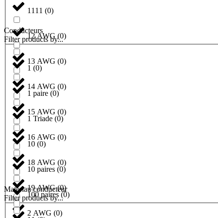
1111
(
0
)
Conducteurs
12 AWG
(
0
)
Filter products by...
13 AWG
(
0
)
1
(
0
)
14 AWG
(
0
)
1 paire
(
0
)
15 AWG
(
0
)
1 Triade
(
0
)
16 AWG
(
0
)
10
(
0
)
18 AWG
(
0
)
10 paires
(
0
)
19 AWG
(
0
)
Matériau conducteur
100 paires
(
0
)
Filter products by...
2 AWG
(
0
)