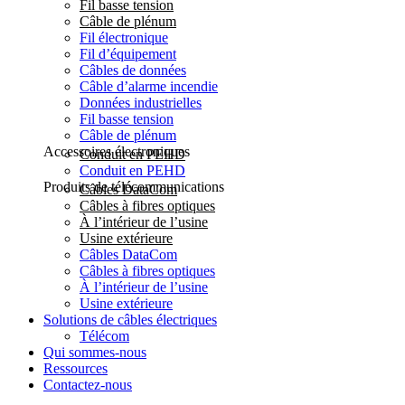
Fil basse tension
Câble de plénum
Fil électronique
Fil d’équipement
Câbles de données
Câble d’alarme incendie
Données industrielles
Fil basse tension
Câble de plénum
Accessoires électroniques
Conduit en PEHD
Conduit en PEHD
Produits de télécommunications
Câbles DataCom
Câbles à fibres optiques
À l’intérieur de l’usine
Usine extérieure
Câbles DataCom
Câbles à fibres optiques
À l’intérieur de l’usine
Usine extérieure
Solutions de câbles électriques
Télécom
Qui sommes-nous
Ressources
Contactez-nous