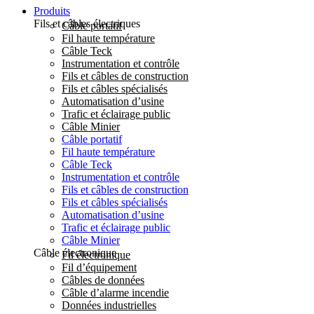
Produits
Fils et câbles électriques
Câble portatif
Fil haute température
Câble Teck
Instrumentation et contrôle
Fils et câbles de construction
Fils et câbles spécialisés
Automatisation d’usine
Trafic et éclairage public
Câble Minier
Câble portatif
Fil haute température
Câble Teck
Instrumentation et contrôle
Fils et câbles de construction
Fils et câbles spécialisés
Automatisation d’usine
Trafic et éclairage public
Câble Minier
Câble électronique
Fil électronique
Fil d’équipement
Câbles de données
Câble d’alarme incendie
Données industrielles