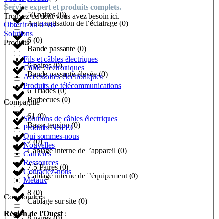
Service expert et produits complets.
50 paires
(
0
)
Trouvez ce dont vous avez besoin ici.
Automatisation de l’éclairage
(
0
)
Obtenir un devis
Solutions
6
(
0
)
Produits
Bande passante
(
0
)
Fils et câbles électriques
6 paires
(
0
)
Câble électroniques
Bande passante élevée
(
0
)
Accessoires électroniques
Produits de télécommunications
6 Triades
(
0
)
Barbecues
(
0
)
Compagnie
61
(
0
)
Solutions de câbles électriques
Basse tension
(
0
)
Produits NSPEC
Qui sommes-nous
7
(
0
)
Nouvelles
Câblage interne de l’appareil
(
0
)
Carrières
Ressources
7.5 Paires
(
0
)
Contactez-nous
Câblage interne de l’équipement
(
0
)
Métaux
8
(
0
)
Coordonnées
Câblage sur site
(
0
)
Région de l’Ouest :
8 paires
(
0
)