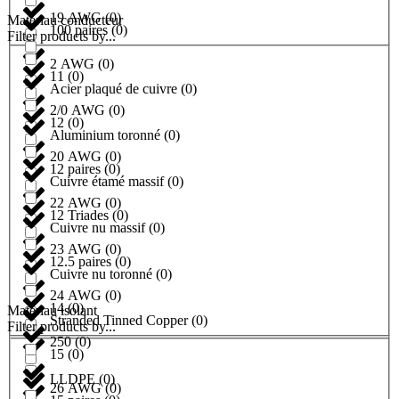
19 AWG
(
0
)
Matériau conducteur
100 paires
(
0
)
Filter products by...
2 AWG
(
0
)
11
(
0
)
Acier plaqué de cuivre
(
0
)
2/0 AWG
(
0
)
12
(
0
)
Aluminium toronné
(
0
)
20 AWG
(
0
)
12 paires
(
0
)
Cuivre étamé massif
(
0
)
22 AWG
(
0
)
12 Triades
(
0
)
Cuivre nu massif
(
0
)
23 AWG
(
0
)
12.5 paires
(
0
)
Cuivre nu toronné
(
0
)
24 AWG
(
0
)
14
(
0
)
Matériau isolant
Stranded Tinned Copper
(
0
)
Filter products by...
250
(
0
)
15
(
0
)
LLDPE
(
0
)
26 AWG
(
0
)