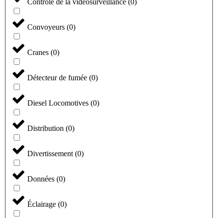
Contrôle de la vidéosurveillance
(
0
)
Convoyeurs
(
0
)
Cranes
(
0
)
Détecteur de fumée
(
0
)
Diesel Locomotives
(
0
)
Distribution
(
0
)
Divertissement
(
0
)
Données
(
0
)
Éclairage
(
0
)