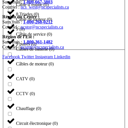
Sans frais :
1-800-667-3803
Câble d’entrée
(
0
)
Courriel :
ncs_west@ncspecialists.ca
8 Triades
(
0
)
Région du Centre :
Câble de moteur
(
0
)
Sans frais :
1-800-268-0212
Courriel :
ncstor@ncspecialists.ca
9
(
0
)
Câble de service
(
0
)
Région de l’Est :
Sans frais :
1-800-361-1482
9 paires
(
0
)
Courriel :
ncsmtl@ncspecialists.ca
Câbles de batterie
(
0
)
Facebook
Twitter
Instagram
Linkedin
Câbles de moteur
(
0
)
CATV
(
0
)
CCTV
(
0
)
Chauffage
(
0
)
Circuit électronique
(
0
)