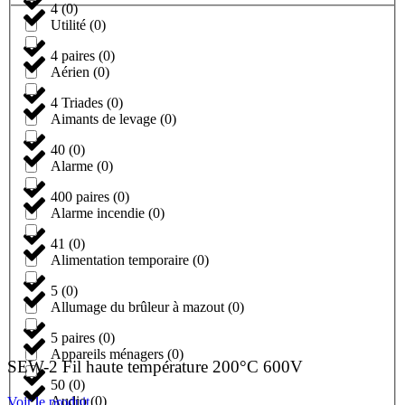
4
(
0
)
Utilité
(
0
)
4 paires
(
0
)
Aérien
(
0
)
4 Triades
(
0
)
Aimants de levage
(
0
)
40
(
0
)
Alarme
(
0
)
400 paires
(
0
)
Alarme incendie
(
0
)
41
(
0
)
Alimentation temporaire
(
0
)
5
(
0
)
Allumage du brûleur à mazout
(
0
)
5 paires
(
0
)
Appareils ménagers
(
0
)
SEW-2 Fil haute température 200°C 600V
50
(
0
)
Audio
(
0
)
Voir le produit