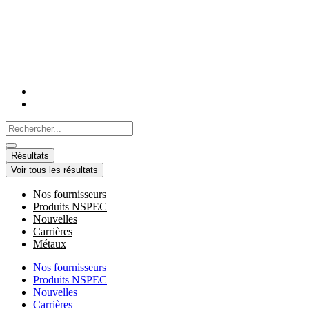
Aller
au
contenu
Search
...
Résultats
Voir tous les résultats
Nos fournisseurs
Produits NSPEC
Nouvelles
Carrières
Métaux
Nos fournisseurs
Produits NSPEC
Nouvelles
Carrières