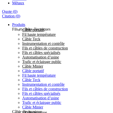
Métaux
Quote
(
0
)
Citation
(
0
)
Produits
Fils et câbles électriques
Câble portatif
Fil haute température
Câble Teck
Instrumentation et contrôle
Fils et câbles de construction
Fils et câbles spécialisés
Automatisation d’usine
Trafic et éclairage public
Câble Minier
Câble portatif
Fil haute température
Câble Teck
Instrumentation et contrôle
Fils et câbles de construction
Fils et câbles spécialisés
Automatisation d’usine
Trafic et éclairage public
Câble Minier
Câble électronique
Fil électronique