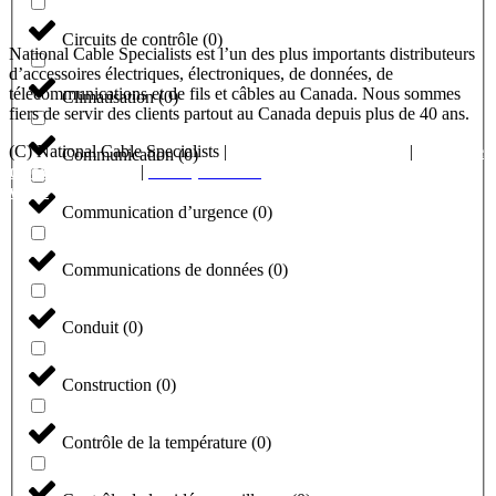
Circuits de contrôle
(
0
)
National Cable Specialists est l’un des plus importants distributeurs
d’accessoires électriques, électroniques, de données, de
télécommunications et de fils et câbles au Canada. Nous sommes
Climatisation
(
0
)
fiers de servir des clients partout au Canada depuis plus de 40 ans.
(C) National Cable Specialists |
Choix de consentement
|
Politique
Communication
(
0
)
de confidentialité
|
Politiques ESG
|
Conditions générales de
vente
Communication d’urgence
(
0
)
Communications de données
(
0
)
Conduit
(
0
)
Construction
(
0
)
Contrôle de la température
(
0
)