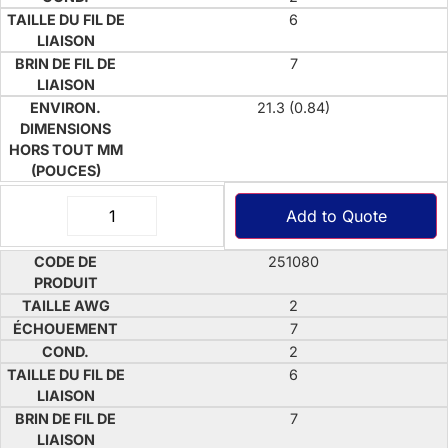
6
7
21.3 (0.84)
Add to Quote
251080
2
7
2
6
7