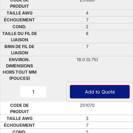
4
7
2
8
7
19.0 (0.75)
Add to Quote
251070
3
7
2