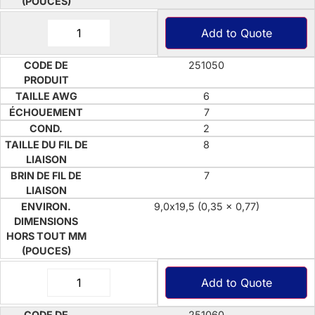
Add to Quote
251050
6
7
2
8
7
9,0x19,5 (0,35 x 0,77)
Add to Quote
251060