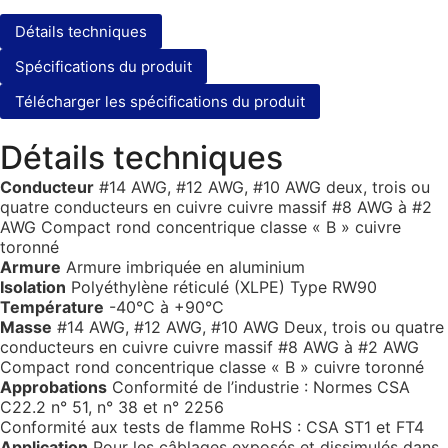
Détails techniques
Spécifications du produit
Télécharger les spécifications du produit
Détails techniques
Conducteur
#14 AWG, #12 AWG, #10 AWG deux, trois ou
quatre conducteurs en cuivre cuivre massif #8 AWG à #2
AWG Compact rond concentrique classe « B » cuivre
toronné
Armure
Armure imbriquée en aluminium
Isolation
Polyéthylène réticulé (XLPE) Type RW90
Température
-40°C à +90°C
Masse
#14 AWG, #12 AWG, #10 AWG Deux, trois ou quatre
conducteurs en cuivre cuivre massif #8 AWG à #2 AWG
Compact rond concentrique classe « B » cuivre toronné
Approbations
Conformité de l’industrie : Normes CSA
C22.2 n° 51, n° 38 et n° 2256
Conformité aux tests de flamme RoHS : CSA ST1 et FT4
Application
Pour les câblages exposés et dissimulés dans