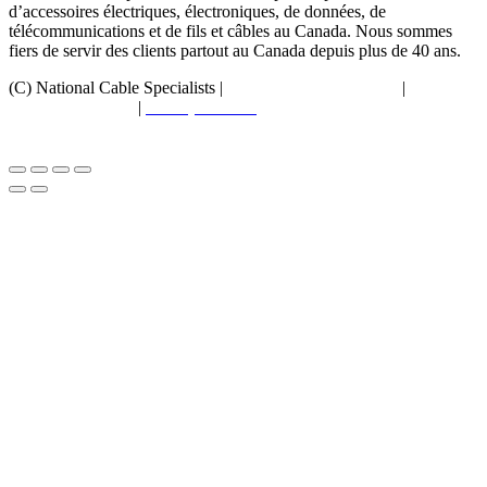
d’accessoires électriques, électroniques, de données, de
télécommunications et de fils et câbles au Canada. Nous sommes
fiers de servir des clients partout au Canada depuis plus de 40 ans.
(C) National Cable Specialists |
Choix de consentement
|
Politique
de confidentialité
|
Politiques ESG
|
Conditions générales de
vente