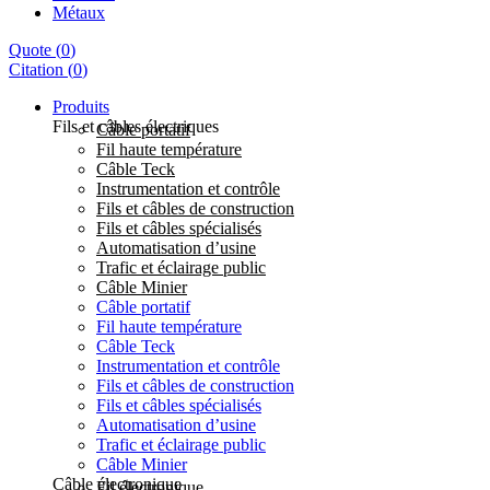
Métaux
Quote
(
0
)
Citation
(
0
)
Produits
Fils et câbles électriques
Câble portatif
Fil haute température
Câble Teck
Instrumentation et contrôle
Fils et câbles de construction
Fils et câbles spécialisés
Automatisation d’usine
Trafic et éclairage public
Câble Minier
Câble portatif
Fil haute température
Câble Teck
Instrumentation et contrôle
Fils et câbles de construction
Fils et câbles spécialisés
Automatisation d’usine
Trafic et éclairage public
Câble Minier
Câble électronique
Fil électronique