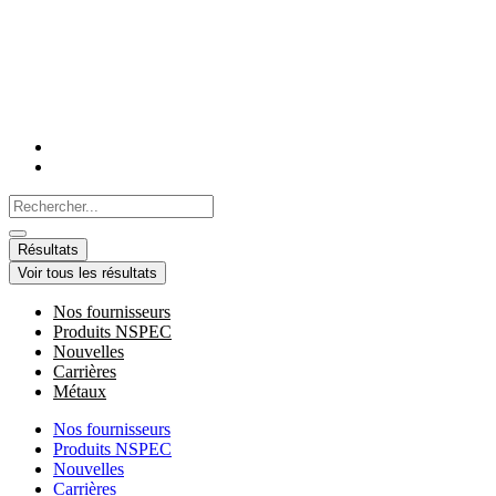
Aller
au
contenu
Search
...
Résultats
Voir tous les résultats
Nos fournisseurs
Produits NSPEC
Nouvelles
Carrières
Métaux
Nos fournisseurs
Produits NSPEC
Nouvelles
Carrières