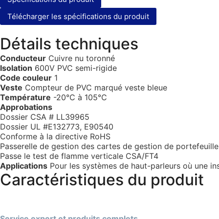
Télécharger les spécifications du produit
Détails techniques
Conducteur
Cuivre nu toronné
Isolation
600V PVC semi-rigide
Code couleur
1
Veste
Compteur de PVC marqué veste bleue
Température
-20°C à 105°C
Approbations
Dossier CSA # LL39965
Dossier UL #E132773, E90540
Conforme à la directive RoHS
Passerelle de gestion des cartes de gestion de portefeuille
Passe le test de flamme verticale CSA/FT4
Applications
Pour les systèmes de haut-parleurs où une ins
Caractéristiques du produit
Service expert et produits complets.