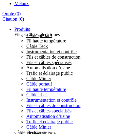
Métaux
Quote
(
0
)
Citation
(
0
)
Produits
Fils et câbles électriques
Câble portatif
Fil haute température
Câble Teck
Instrumentation et contrôle
Fils et câbles de construction
Fils et câbles spécialisés
Automatisation d’usine
Trafic et éclairage public
Câble Minier
Câble portatif
Fil haute température
Câble Teck
Instrumentation et contrôle
Fils et câbles de construction
Fils et câbles spécialisés
Automatisation d’usine
Trafic et éclairage public
Câble Minier
Câble électronique
Fil électronique