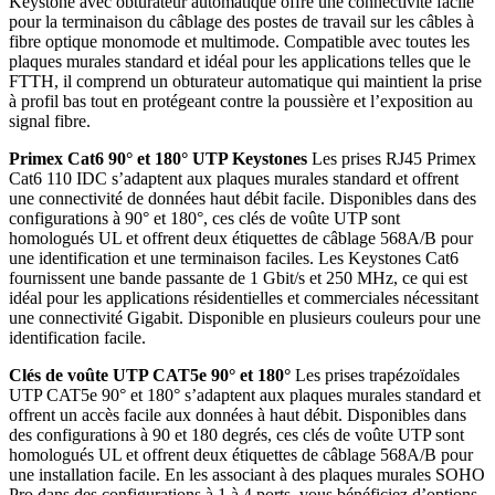
Keystone avec obturateur automatique offre une connectivité facile
pour la terminaison du câblage des postes de travail sur les câbles à
fibre optique monomode et multimode. Compatible avec toutes les
plaques murales standard et idéal pour les applications telles que le
FTTH, il comprend un obturateur automatique qui maintient la prise
à profil bas tout en protégeant contre la poussière et l’exposition au
signal fibre.
Primex Cat6 90° et 180° UTP Keystones
Les prises RJ45 Primex
Cat6 110 IDC s’adaptent aux plaques murales standard et offrent
une connectivité de données haut débit facile. Disponibles dans des
configurations à 90° et 180°, ces clés de voûte UTP sont
homologués UL et offrent deux étiquettes de câblage 568A/B pour
une identification et une terminaison faciles. Les Keystones Cat6
fournissent une bande passante de 1 Gbit/s et 250 MHz, ce qui est
idéal pour les applications résidentielles et commerciales nécessitant
une connectivité Gigabit. Disponible en plusieurs couleurs pour une
identification facile.
Clés de voûte UTP CAT5e 90° et 180°
Les prises trapézoïdales
UTP CAT5e 90° et 180° s’adaptent aux plaques murales standard et
offrent un accès facile aux données à haut débit. Disponibles dans
des configurations à 90 et 180 degrés, ces clés de voûte UTP sont
homologués UL et offrent deux étiquettes de câblage 568A/B pour
une installation facile. En les associant à des plaques murales SOHO
Pro dans des configurations à 1 à 4 ports, vous bénéficiez d’options