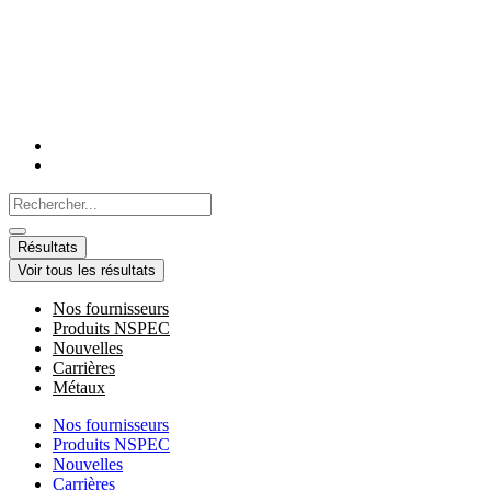
Aller
au
contenu
Search
...
Résultats
Voir tous les résultats
Nos fournisseurs
Produits NSPEC
Nouvelles
Carrières
Métaux
Nos fournisseurs
Produits NSPEC
Nouvelles
Carrières