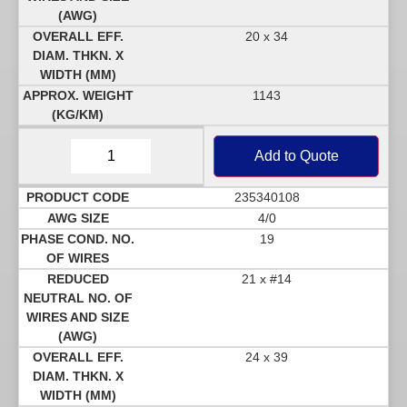
20 x 34
1143
Add to Quote
235340108
4/0
19
21 x #14
24 x 39