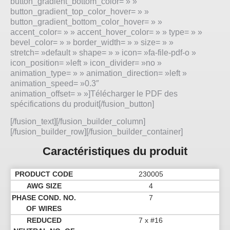
button_gradient_bottom_color= » »
button_gradient_top_color_hover= » »
button_gradient_bottom_color_hover= » »
accent_color= » » accent_hover_color= » » type= » »
bevel_color= » » border_width= » » size= » »
stretch= »default » shape= » » icon= »fa-file-pdf-o »
icon_position= »left » icon_divider= »no »
animation_type= » » animation_direction= »left »
animation_speed= »0.3″
animation_offset= » »]Télécharger le PDF des
spécifications du produit[/fusion_button]
[/fusion_text][/fusion_builder_column]
[/fusion_builder_row][/fusion_builder_container]
Caractéristiques du produit
230005
4
7
7 x #16