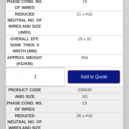
19
21 x #16
19 x 32
956
Add to Quote
230040
3/0
19
26 x #16