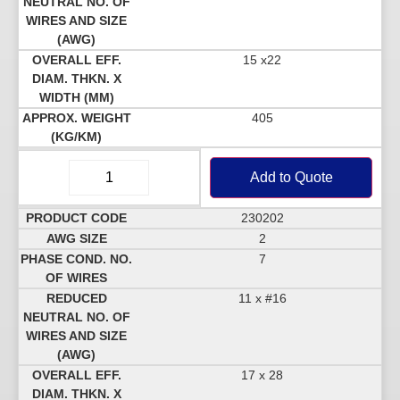
15 x22
405
Add to Quote
230202
2
7
11 x #16
17 x 28