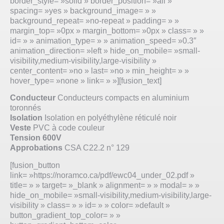
border_style= »solid » border_position= »all »
spacing= »yes » background_image= » »
background_repeat= »no-repeat » padding= » »
margin_top= »0px » margin_bottom= »0px » class= » »
id= » » animation_type= » » animation_speed= »0.3″
animation_direction= »left » hide_on_mobile= »small-
visibility,medium-visibility,large-visibility »
center_content= »no » last= »no » min_height= » »
hover_type= »none » link= » »][fusion_text]
Conducteur
Conducteurs compacts en aluminium
toronnés
Isolation
Isolation en polyéthylène réticulé noir
Veste
PVC à code couleur
Tension 600V
Approbations
CSA C22.2 n° 129
[fusion_button
link= »https://noramco.ca/pdf/ewc04_under_02.pdf »
title= » » target= »_blank » alignment= » » modal= » »
hide_on_mobile= »small-visibility,medium-visibility,large-
visibility » class= » » id= » » color= »default »
button_gradient_top_color= » »