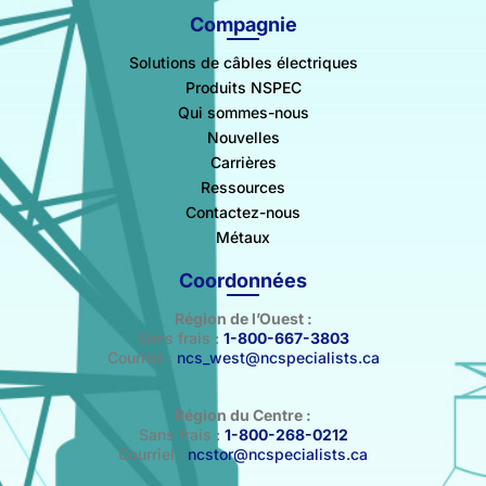
Compagnie
Solutions de câbles électriques
Produits NSPEC
Qui sommes-nous
Nouvelles
Carrières
Ressources
Contactez-nous
Métaux
Coordonnées
Région de l’Ouest :
Sans frais :
1-800-667-3803
Courriel :
ncs_west@ncspecialists.ca
Région du Centre :
Sans frais :
1-800-268-0212
Courriel :
ncstor@ncspecialists.ca