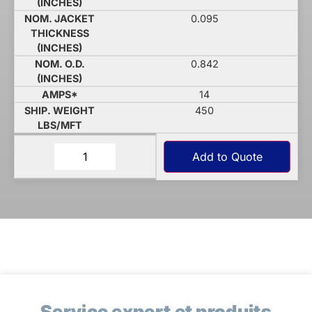
0.095
0.842
14
450
Add to Quote
Service expert et produits