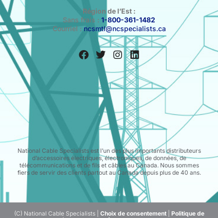
Région de l’Est :
Sans frais :
1-800-361-1482
Courriel :
ncsmtl@ncspecialists.ca
National Cable Specialists est l’un des plus importants distributeurs
d’accessoires électriques, électroniques, de données, de
télécommunications et de fils et câbles au Canada. Nous sommes
fiers de servir des clients partout au Canada depuis plus de 40 ans.
(C) National Cable Specialists |
Choix de consentement
|
Politique de