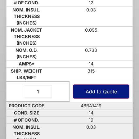
12
0.03
0.095
0.733
14
315
Add to Quote
46BA1419
14
19
0.03