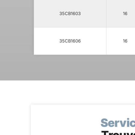
35CB1603
16
35CB1606
16
Servic