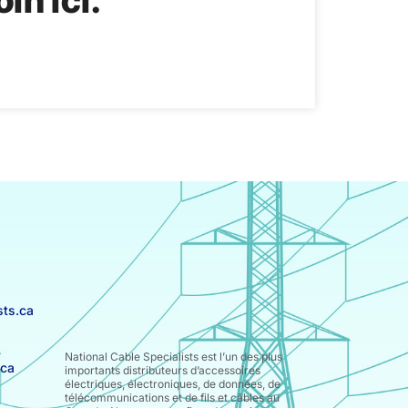
in ici.
ts.ca
National Cable Specialists est l’un des plus
.ca
importants distributeurs d’accessoires
électriques, électroniques, de données, de
télécommunications et de fils et câbles au