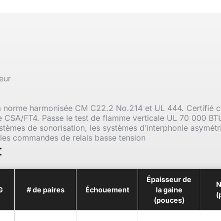
eur
 norme harmonisée CM C22.2 No.214 et UL 444. Certifié 
e CSA/FT4. Passe le test de flamme verticale UL 70 000 BTU
ystèmes de sonorisation, les systèmes d’interphonie asymétri
 les commandes de relais basse tension
t
Épaisseur de
N
G
# de paires
Échouement
la gaine
(
(pouces)