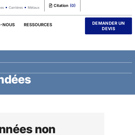
Citation
(
0
)
les
Carrières
Métaux
DEMANDER UN
S-NOUS
RESSOURCES
DEVIS
indées
onnées non