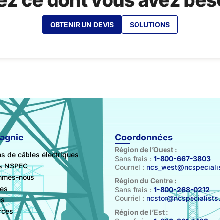
z ce dont vous avez beso
OBTENIR UN DEVIS
SOLUTIONS
agnie
Coordonnées
Région de l’Ouest :
ns de câbles électriques
Sans frais :
1-800-667-3803
ts NSPEC
Courriel :
ncs_west@ncspecialis
mmes-nous
Région du Centre :
les
Sans frais :
1-800-268-0212
Courriel :
ncstor@ncspecialists
es
rces
Région de l’Est :