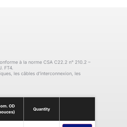
conforme à la norme CSA C22.2 n° 210.2 –
. FT4.
ques, les câbles d’interconnexion, les
om. OD
Quantity
pouces)