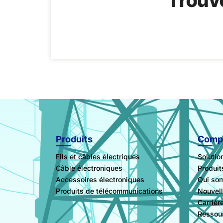
Trouve
Produits
Comp
Fils et câbles électriques
Solutio
Câble électroniques
Produi
Accessoires électroniques
Qui so
Produits de télécommunications
Nouvel
Carrièr
Ressou