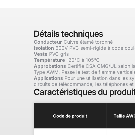
Détails techniques
Conducteur
Cuivre étamé toronné
Isolation
600V PVC semi-rigide à code coul
Veste
PVC gris
Température
-20°C à 105°C
Approbations
Certifié CSA CMG/UL selon la
Type AWM. Passe le test de flamme vertical
Applications
Pour une utilisation dans les s
circuits de télécommande, les téléphones et
Caractéristiques du produi
Code de produit
Taille AW