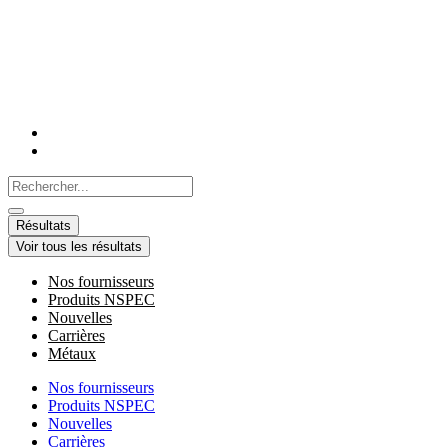
Aller
au
contenu
Search
...
Résultats
Voir tous les résultats
Nos fournisseurs
Produits NSPEC
Nouvelles
Carrières
Métaux
Nos fournisseurs
Produits NSPEC
Nouvelles
Carrières