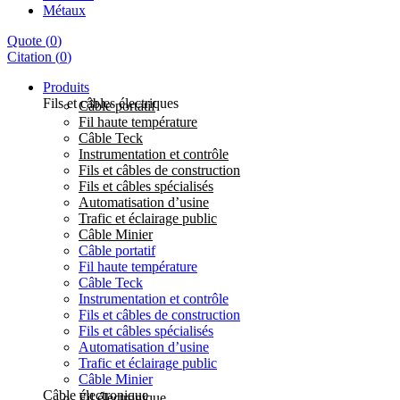
Métaux
Quote
(
0
)
Citation
(
0
)
Produits
Fils et câbles électriques
Câble portatif
Fil haute température
Câble Teck
Instrumentation et contrôle
Fils et câbles de construction
Fils et câbles spécialisés
Automatisation d’usine
Trafic et éclairage public
Câble Minier
Câble portatif
Fil haute température
Câble Teck
Instrumentation et contrôle
Fils et câbles de construction
Fils et câbles spécialisés
Automatisation d’usine
Trafic et éclairage public
Câble Minier
Câble électronique
Fil électronique