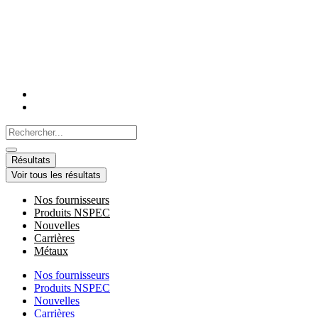
Aller
au
contenu
Search
...
Résultats
Voir tous les résultats
Nos fournisseurs
Produits NSPEC
Nouvelles
Carrières
Métaux
Nos fournisseurs
Produits NSPEC
Nouvelles
Carrières