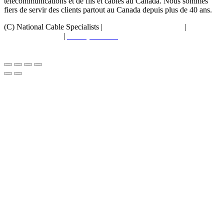
télécommunications et de fils et câbles au Canada. Nous sommes
fiers de servir des clients partout au Canada depuis plus de 40 ans.
(C) National Cable Specialists |
Choix de consentement
|
Politique
de confidentialité
|
Politiques ESG
|
Conditions générales de
vente