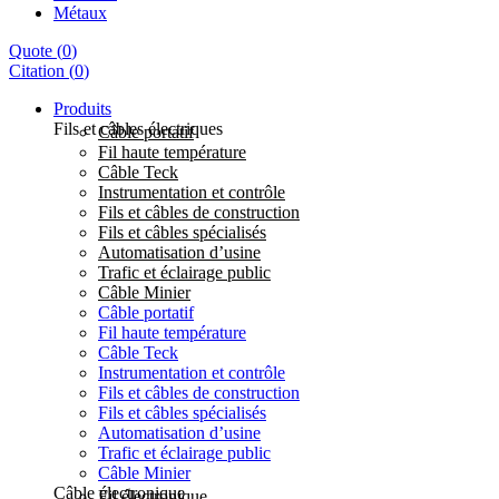
Métaux
Quote
(
0
)
Citation
(
0
)
Produits
Fils et câbles électriques
Câble portatif
Fil haute température
Câble Teck
Instrumentation et contrôle
Fils et câbles de construction
Fils et câbles spécialisés
Automatisation d’usine
Trafic et éclairage public
Câble Minier
Câble portatif
Fil haute température
Câble Teck
Instrumentation et contrôle
Fils et câbles de construction
Fils et câbles spécialisés
Automatisation d’usine
Trafic et éclairage public
Câble Minier
Câble électronique
Fil électronique