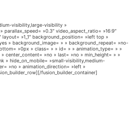
-visibility,large-visibility »
 parallax_speed= »0.3″ video_aspect_ratio= »16:9″
 layout= »1_1″ background_position= »left top »
= »yes » background_image= » » background_repeat= »no-
ttom= »0px » class= » » id= » » animation_type= » »
ty » center_content= »no » last= »no » min_height= » »
k » hide_on_mobile= »small-visibility,medium-
ider= »no » animation_direction= »left »
ion_builder_row][/fusion_builder_container]