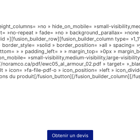
ght_columns= »no » hide_on_mobile= »small-visibility,medium
= »no-repeat » fade= »no » background_parallax= »none »
d »][fusion_builder_row][fusion_builder_column type= »1_1″
» border_style= »solid » border_position= »all » spacing
ttom= » » padding_left= » » margin_top= »0px » margin_bo
_mobile= »small-visibility,medium-visibility,large-visibili
://noramco.ca/pdf/ewc05_al_armour_02.pdf » target= »_blan
ault » icon= »fa-file-pdf-o » icon_position= »left » icon_div
ns du produit[/fusion_button][/fusion_builder_column][/fus
Obtenir un devis