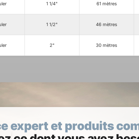
ler
1 1/4"
61 mètres
ler
1 1/2"
46 mètres
ler
2"
30 mètres
e expert et produits co
z ce dont vous avez beso