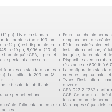
(12 po). Livré en standard
Fournit un chemin permanen
sur des bobines (pour 103 mm
remplacement des câbles
mm (12 po) est disponible en
Réduit considérablement 
48 m (10 pi), 6,096 m (20 pi).
installation continue, rédui
ble homologuée CSA, il permet
indigène, du remblai et de
nt spécial ni accessoires
Disponible avec un ruban d
résistance de 500 lb à 6 
nt fournies en standard sur les
La configuration standard
po). Les tailles de 203 mm (8
nervures longitudinales e
r lisse.
Types d’installation – cha
ne le besoin de lubrifiants
ouverte.
CSA C22.2 #237, conform
rature permettent une
CCE. Ce produit est idéal
tension comme le permet 
du câble d’alimentation contre
Marquages séquentiels en
racines.