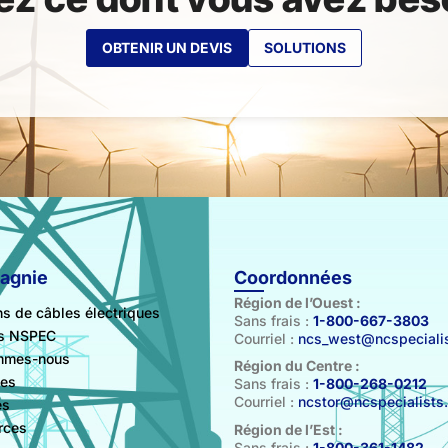
OBTENIR UN DEVIS
SOLUTIONS
agnie
Coordonnées
Région de l’Ouest :
ns de câbles électriques
Sans frais :
1-800-667-3803
ts NSPEC
Courriel :
ncs_west@ncspecialis
mmes-nous
Région du Centre :
les
Sans frais :
1-800-268-0212
Courriel :
ncstor@ncspecialists
es
rces
Région de l’Est :
Sans frais :
1-800-361-1482