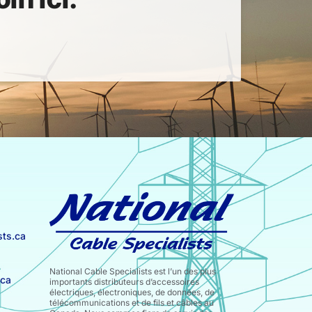
ts.ca
National Cable Specialists est l’un des plus
.ca
importants distributeurs d’accessoires
électriques, électroniques, de données, de
télécommunications et de fils et câbles au