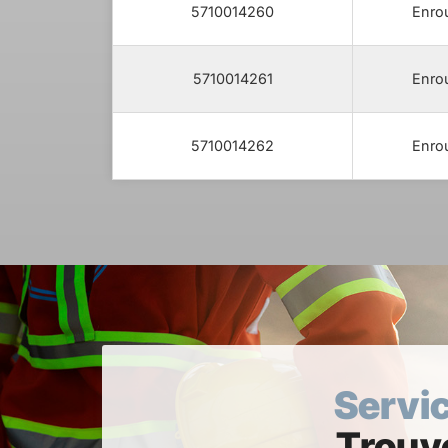
5710014260
Enrou
5710014261
Enrou
5710014262
Enrou
Servic
Trouve