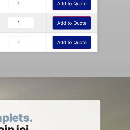
Add to Quote
Add to Quote
Add to Quote
mplets.
in ici.