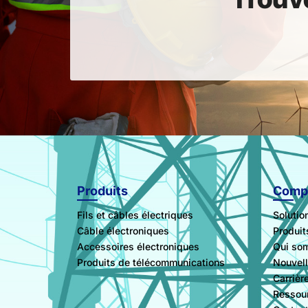
Produits
Comp
Fils et câbles électriques
Solutio
Câble électroniques
Produi
Accessoires électroniques
Qui so
Produits de télécommunications
Nouvel
Carrièr
Ressou