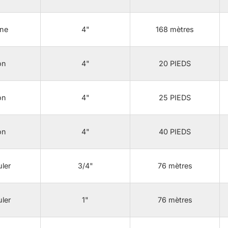
ne
4"
168 mètres
on
4"
20 PIEDS
on
4"
25 PIEDS
on
4"
40 PIEDS
ler
3/4"
76 mètres
ler
1"
76 mètres