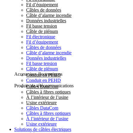
Fil d’équipement
Câbles de données
Câble d’alarme incendie
Données industrielles
Fil basse tension
Câble de plénum
Fil électronique
Fil d’équipement
Câbles de données
Câble d’alarme incendie
Données industrielles
Fil basse tension
Câble de plénum
Accessoires électroniques
Conduit en PEHD
Conduit en PEHD
Produits de télécommunications
Câbles DataCom
Câbles à fibres optiques
À l’intérieur de l’usine
Usine extérieure
Câbles DataCom
Câbles à fibres optiques
À l’intérieur de l’usine
Usine extérieure
Solutions de câbles électriques