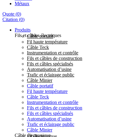
Métaux
Quote
(
0
)
Citation
(
0
)
Produits
Fils et câbles électriques
Câble portatif
Fil haute température
Câble Teck
Instrumentation et contrôle
Fils et câbles de construction
Fils et câbles spécialisés
Automatisation d’usine
Trafic et éclairage public
Câble Minier
Câble portatif
Fil haute température
Câble Teck
Instrumentation et contrôle
Fils et câbles de construction
Fils et câbles spécialisés
Automatisation d’usine
Trafic et éclairage public
Câble Minier
Câble électronique
Fil électronique