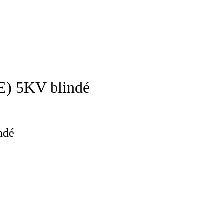
E) 5KV blindé
ndé