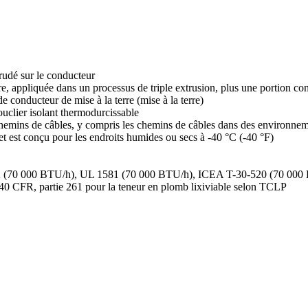
rudé sur le conducteur
, appliquée dans un processus de triple extrusion, plus une portion co
de conducteur de mise à la terre (mise à la terre)
ouclier isolant thermodurcissable
s chemins de câbles, y compris les chemins de câbles dans des environn
 et est conçu pour les endroits humides ou secs à -40 °C (-40 °F)
202 (70 000 BTU/h), UL 1581 (70 000 BTU/h), ICEA T-30-520 (70 00
40 CFR, partie 261 pour la teneur en plomb lixiviable selon TCLP