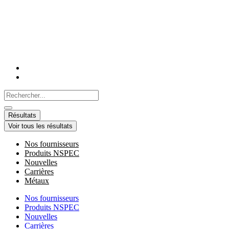
Aller
au
contenu
Search
...
Résultats
Voir tous les résultats
Nos fournisseurs
Produits NSPEC
Nouvelles
Carrières
Métaux
Nos fournisseurs
Produits NSPEC
Nouvelles
Carrières