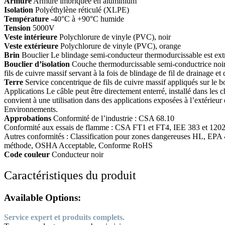
Armure
Armure imbriquée en aluminium
Isolation
Polyéthylène réticulé (XLPE)
Température
-40°C à +90°C humide
Tension
5000V
Veste intérieure
Polychlorure de vinyle (PVC), noir
Veste extérieure
Polychlorure de vinyle (PVC), orange
Brin
Bouclier Le blindage semi-conducteur thermodurcissable est ext
Bouclier d’isolation
Couche thermodurcissable semi-conductrice noire
fils de cuivre massif servant à la fois de blindage de fil de drainage et 
Terre
Service concentrique de fils de cuivre massif appliqués sur le b
Applications Le câble peut être directement enterré, installé dans le
convient à une utilisation dans des applications exposées à l’extérieur
Environnements.
Approbations
Conformité de l’industrie : CSA 68.10
Conformité aux essais de flamme : CSA FT1 et FT4, IEE 383 et 1
Autres conformités : Classification pour zones dangereuses HL, EPA 
méthode, OSHA Acceptable, Conforme RoHS
Code couleur
Conducteur noir
Caractéristiques du produit
Available Options:
Service expert et produits complets.