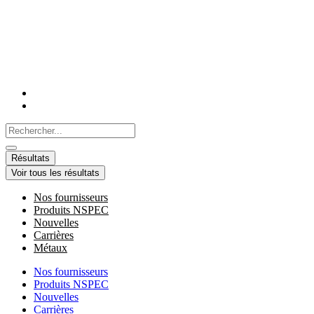
Aller
au
contenu
Search
...
Résultats
Voir tous les résultats
Nos fournisseurs
Produits NSPEC
Nouvelles
Carrières
Métaux
Nos fournisseurs
Produits NSPEC
Nouvelles
Carrières