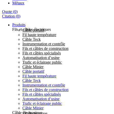
Métaux
Quote
(
0
)
Citation
(
0
)
Produits
Fils et câbles électriques
Câble portatif
Fil haute température
Câble Teck
Instrumentation et contrôle
Fils et câbles de construction
Fils et câbles spécialisés
Automatisation d’usine
Trafic et éclairage public
Câble Minier
Câble portatif
Fil haute température
Câble Teck
Instrumentation et contrôle
Fils et câbles de construction
Fils et câbles spécialisés
Automatisation d’usine
Trafic et éclairage public
Câble Minier
Câble électronique
Fil électronique