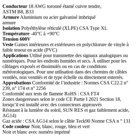
Conducteur
18 AWG toronné étamé cuivre tendre,
ASTM B8, B33
Armure
Aluminium ou acier galvanisé imbriqué
armure
Isolation
Polyéthylène réticulé (XLPE) CSA Type XL
Température
-40°C à +90°C
Tension 600V
Veste
Gaines intérieures et extérieures en polychlorure de vinyle à
faible teneur en acide (PVC)
Applications
Utilisé pour transmettre des signaux analogiques ou
numériques. Pour les endroits humides et secs. À utiliser pour les
câblages exposés et dissimulés ou en cas de conditions
météorologiques. Pour une utilisation dans des chemins de câbles
ventilés, non ventilés et de type échelle ou directement enterrés.
Approbations
Conformité de l’industrie : Normes CSA C22.2 n°
239, n° 174 et n° 2256
Conformité aux tests de flamme RoHS : CSA FT4
Zones dangereuses selon le code CE Partie I 2021 Section 18,
lorsqu’il est installé avec des connecteurs approuvés
Résistant à la lumière du soleil, SUN RES et gaz faiblement acide,
AG14)
Gaz acide : CSA AG14 selon le câble Teck90 Norme CSA n ° 131
Code couleur
Noir, blanc, rouge, bleu et vert
Noir et blanc avec numéro imprimé