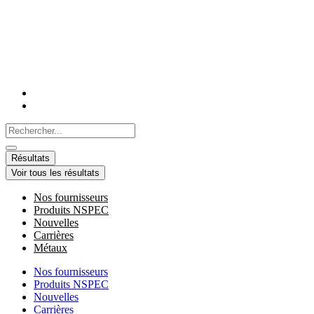
Aller
au
contenu
Search
...
Résultats
Voir tous les résultats
Nos fournisseurs
Produits NSPEC
Nouvelles
Carrières
Métaux
Nos fournisseurs
Produits NSPEC
Nouvelles
Carrières