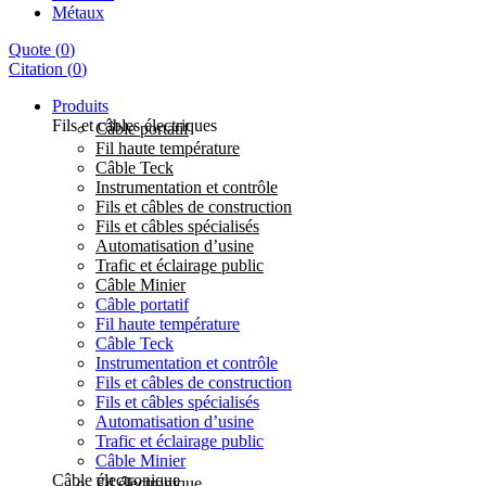
Métaux
Quote
(
0
)
Citation
(
0
)
Produits
Fils et câbles électriques
Câble portatif
Fil haute température
Câble Teck
Instrumentation et contrôle
Fils et câbles de construction
Fils et câbles spécialisés
Automatisation d’usine
Trafic et éclairage public
Câble Minier
Câble portatif
Fil haute température
Câble Teck
Instrumentation et contrôle
Fils et câbles de construction
Fils et câbles spécialisés
Automatisation d’usine
Trafic et éclairage public
Câble Minier
Câble électronique
Fil électronique