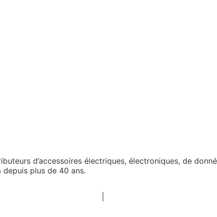
tributeurs d’accessoires électriques, électroniques, de don
 depuis plus de 40 ans.
Politique de confidentialité
|
Politiques ESG
|
Conditions g