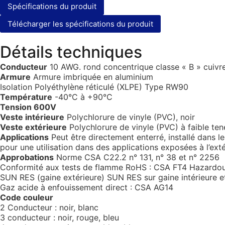
Spécifications du produit
Télécharger les spécifications du produit
Détails techniques
Conducteur
10 AWG. rond concentrique classe « B » cuivr
Armure
Armure imbriquée en aluminium
Isolation Polyéthylène réticulé (XLPE) Type RW90
Température
-40°C à +90°C
Tension 600V
Veste intérieure
Polychlorure de vinyle (PVC), noir
Veste extérieure
Polychlorure de vinyle (PVC) à faible teneu
Applications
Peut être directement enterré, installé dans 
pour une utilisation dans des applications exposées à l’ex
Approbations
Norme CSA C22.2 n° 131, n° 38 et n° 2256
Conformité aux tests de flamme RoHS : CSA FT4 Hazardou
SUN RES (gaine extérieure) SUN RES sur gaine intérieure e
Gaz acide à enfouissement direct : CSA AG14
Code couleur
2 Conducteur : noir, blanc
3 conducteur : noir, rouge, bleu