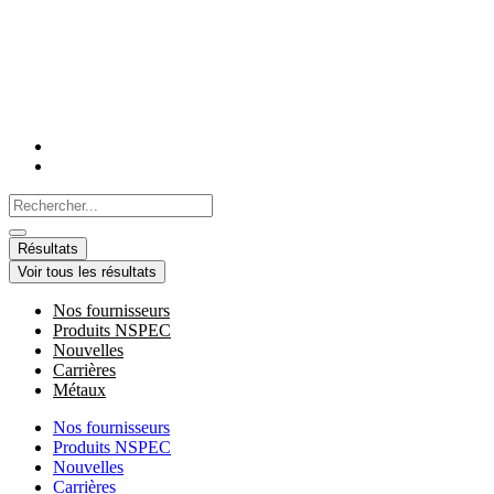
Aller
au
contenu
Search
...
Résultats
Voir tous les résultats
Nos fournisseurs
Produits NSPEC
Nouvelles
Carrières
Métaux
Nos fournisseurs
Produits NSPEC
Nouvelles
Carrières