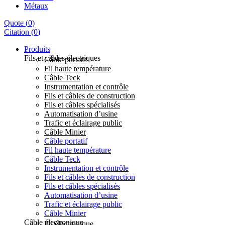
Métaux
Quote
(
0
)
Citation
(
0
)
Produits
Fils et câbles électriques
Câble portatif
Fil haute température
Câble Teck
Instrumentation et contrôle
Fils et câbles de construction
Fils et câbles spécialisés
Automatisation d’usine
Trafic et éclairage public
Câble Minier
Câble portatif
Fil haute température
Câble Teck
Instrumentation et contrôle
Fils et câbles de construction
Fils et câbles spécialisés
Automatisation d’usine
Trafic et éclairage public
Câble Minier
Câble électronique
Fil électronique