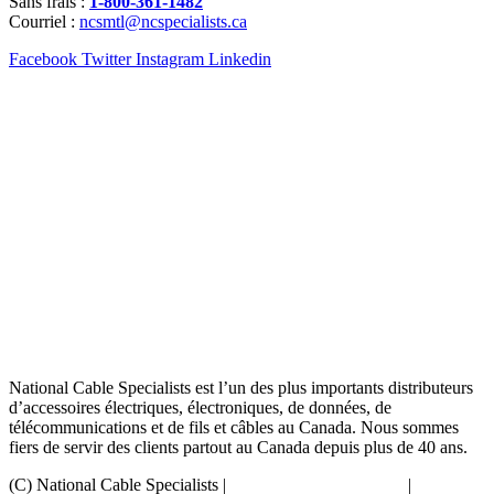
Sans frais :
1-800-361-1482
Courriel :
ncsmtl@ncspecialists.ca
Facebook
Twitter
Instagram
Linkedin
National Cable Specialists est l’un des plus importants distributeurs
d’accessoires électriques, électroniques, de données, de
télécommunications et de fils et câbles au Canada. Nous sommes
fiers de servir des clients partout au Canada depuis plus de 40 ans.
(C) National Cable Specialists |
Choix de consentement
|
Politique