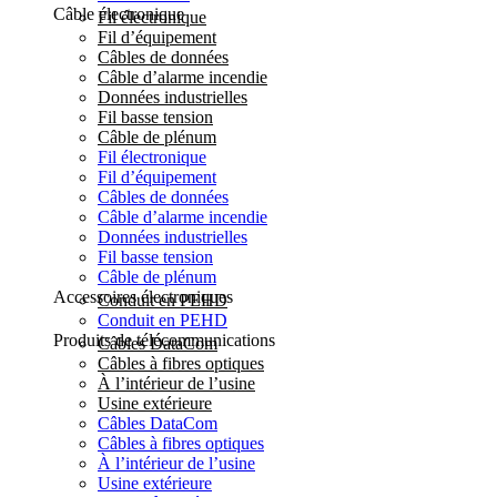
Câble électronique
Fil électronique
Fil d’équipement
Câbles de données
Câble d’alarme incendie
Données industrielles
Fil basse tension
Câble de plénum
Fil électronique
Fil d’équipement
Câbles de données
Câble d’alarme incendie
Données industrielles
Fil basse tension
Câble de plénum
Accessoires électroniques
Conduit en PEHD
Conduit en PEHD
Produits de télécommunications
Câbles DataCom
Câbles à fibres optiques
À l’intérieur de l’usine
Usine extérieure
Câbles DataCom
Câbles à fibres optiques
À l’intérieur de l’usine
Usine extérieure